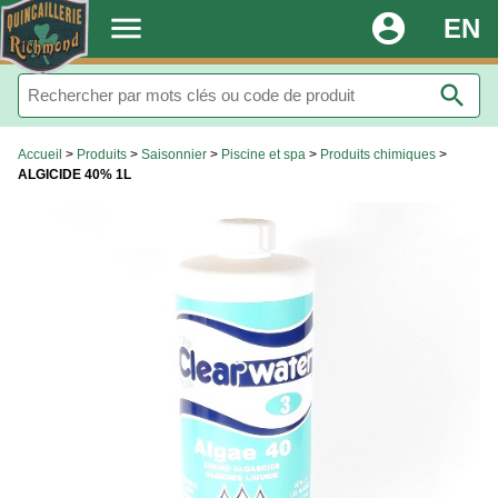
.
menu
account_circle
EN
search
Accueil
>
Produits
>
Saisonnier
>
Piscine et spa
>
Produits chimiques
>
ALGICIDE 40% 1L