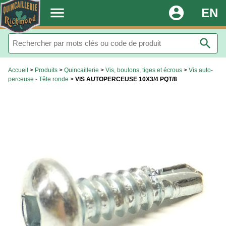
.
menu
account_circle
EN
search
Accueil
>
Produits
>
Quincaillerie
>
Vis, boulons, tiges et écrous
>
Vis auto-
perceuse - Tête ronde
>
VIS AUTOPERCEUSE 10X3/4 PQT/8