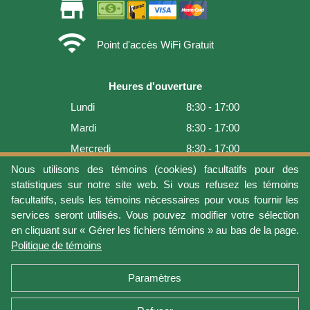
store
wifi
Point d'accès WiFi Gratuit
Heures d'ouverture
Lundi
8:30 - 17:00
Mardi
8:30 - 17:00
Mercredi
8:30 - 17:00
Jeudi
8:30 - 17:00
Nous utilisons des témoins (cookies) facultatifs pour des
statistiques sur notre site web. Si vous refusez les témoins
Vendredi
8:30 - 17:00
facultatifs, seuls les témoins nécessaires pour vous fournir les
Samedi
9:00 - 16:00
services seront utilisés. Vous pouvez modifier votre sélection
en cliquant sur « Gérer les fichiers témoins » au bas de la page.
Dimanche
Fermé
Politique de témoins
Dernière mise à jour: 2026-08-06 16:54:05
Paramètres