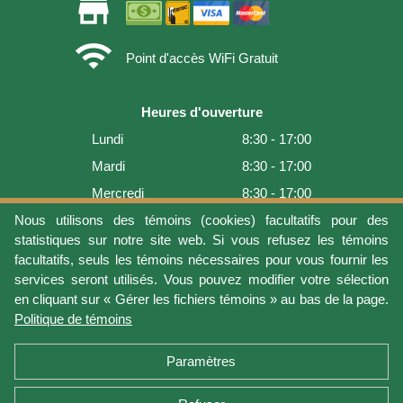
store
wifi
Point d'accès WiFi Gratuit
Heures d'ouverture
Lundi
8:30 - 17:00
Mardi
8:30 - 17:00
Mercredi
8:30 - 17:00
Jeudi
8:30 - 17:00
Nous utilisons des témoins (cookies) facultatifs pour des
statistiques sur notre site web. Si vous refusez les témoins
Vendredi
8:30 - 17:00
facultatifs, seuls les témoins nécessaires pour vous fournir les
Samedi
9:00 - 16:00
services seront utilisés. Vous pouvez modifier votre sélection
en cliquant sur « Gérer les fichiers témoins » au bas de la page.
Dimanche
Fermé
Politique de témoins
Dernière mise à jour: 2026-08-08 15:54:03
Paramètres