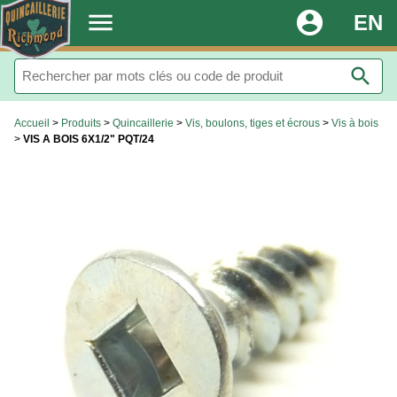
.
menu
account_circle
EN
search
Accueil
>
Produits
>
Quincaillerie
>
Vis, boulons, tiges et écrous
>
Vis à bois
>
VIS A BOIS 6X1/2" PQT/24