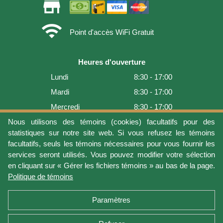
store
wifi
Point d'accès WiFi Gratuit
Heures d'ouverture
Lundi
8:30 - 17:00
Mardi
8:30 - 17:00
Mercredi
8:30 - 17:00
Jeudi
8:30 - 17:00
Nous utilisons des témoins (cookies) facultatifs pour des
statistiques sur notre site web. Si vous refusez les témoins
Vendredi
8:30 - 17:00
facultatifs, seuls les témoins nécessaires pour vous fournir les
Samedi
9:00 - 16:00
services seront utilisés. Vous pouvez modifier votre sélection
en cliquant sur « Gérer les fichiers témoins » au bas de la page.
Dimanche
Fermé
Politique de témoins
Dernière mise à jour: 2026-08-10 08:38:19
Paramètres