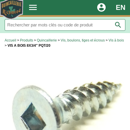
.
menu
account_circle
EN
search
Accueil
>
Produits
>
Quincaillerie
>
Vis, boulons, tiges et écrous
>
Vis à bois
>
VIS A BOIS 8X3/4" PQT/20