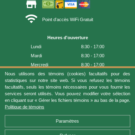
store
wifi
Point d'accès WiFi Gratuit
Heures d'ouverture
Lundi
8:30 - 17:00
Mardi
8:30 - 17:00
Mercredi
8:30 - 17:00
Jeudi
8:30 - 17:00
Nous utilisons des témoins (cookies) facultatifs pour des
statistiques sur notre site web. Si vous refusez les témoins
Vendredi
8:30 - 17:00
facultatifs, seuls les témoins nécessaires pour vous fournir les
Samedi
9:00 - 16:00
services seront utilisés. Vous pouvez modifier votre sélection
en cliquant sur « Gérer les fichiers témoins » au bas de la page.
Dimanche
Fermé
Politique de témoins
Dernière mise à jour: 2026-08-07 14:54:04
Paramètres