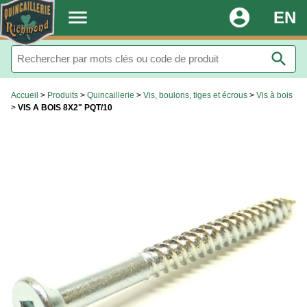
.
menu
account_circle
EN
search
Accueil
>
Produits
>
Quincaillerie
>
Vis, boulons, tiges et écrous
>
Vis à bois
>
VIS A BOIS 8X2" PQT/10