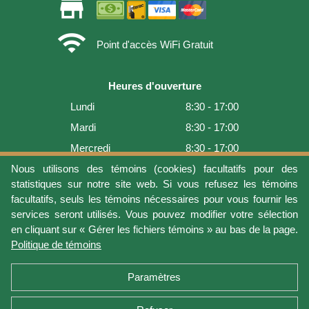
store
wifi
Point d'accès WiFi Gratuit
Heures d'ouverture
Lundi
8:30 - 17:00
Mardi
8:30 - 17:00
Mercredi
8:30 - 17:00
Jeudi
8:30 - 17:00
Nous utilisons des témoins (cookies) facultatifs pour des
statistiques sur notre site web. Si vous refusez les témoins
Vendredi
8:30 - 17:00
facultatifs, seuls les témoins nécessaires pour vous fournir les
Samedi
9:00 - 16:00
services seront utilisés. Vous pouvez modifier votre sélection
en cliquant sur « Gérer les fichiers témoins » au bas de la page.
Dimanche
Fermé
Politique de témoins
Dernière mise à jour: 2026-08-07 19:01:08
Paramètres