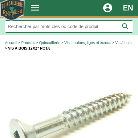
.
menu
account_circle
EN
search
Accueil
>
Produits
>
Quincaillerie
>
Vis, boulons, tiges et écrous
>
Vis à bois
>
VIS A BOIS 12X2" PQT/8