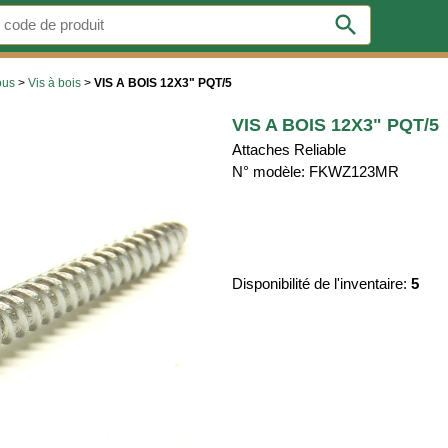
search
ous
>
Vis à bois
>
VIS A BOIS 12X3" PQT/5
VIS A BOIS 12X3" PQT/5
Attaches Reliable
N° modèle: FKWZ123MR
Disponibilité de l'inventaire:
5