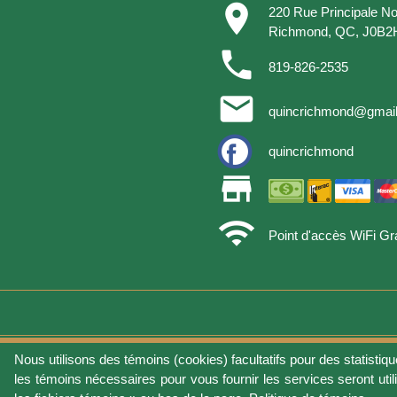
place
220 Rue Principale No
Richmond, QC, J0B2
phone
819-826-2535
email
quincrichmond@gmai
quincrichmond
store
wifi
Point d'accès WiFi Gra
Nous utilisons des témoins (cookies) facultatifs pour des statistiqu
Conditions d'utilisat
les témoins nécessaires pour vous fournir les services seront util