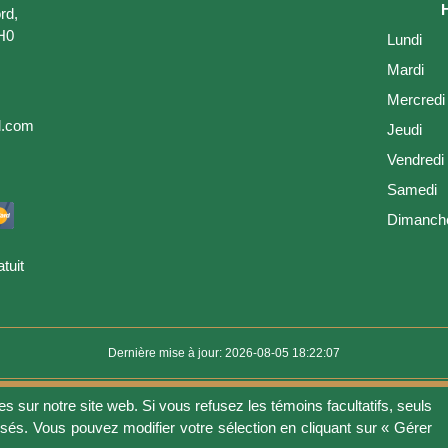
rd,
H0
Lundi
Mardi
Mercredi
l.com
Jeudi
Vendredi
Samedi
Dimanch
tuit
Dernière mise à jour: 2026-08-05 18:22:07
es sur notre site web. Si vous refusez les témoins facultatifs, seuls
ion
Vie privée
Gérer les fichiers témoins
Politique de témoins
Politique 
isés. Vous pouvez modifier votre sélection en cliquant sur « Gérer