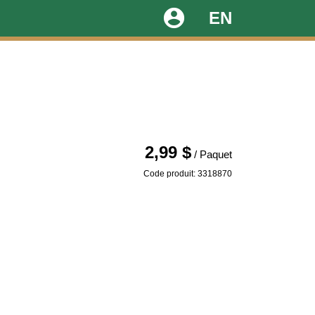
account_circle
EN
2,99 $
/ Paquet
Code produit: 3318870