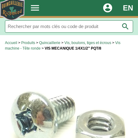
.
menu
account_circle
EN
search
Accueil
>
Produits
>
Quincaillerie
>
Vis, boulons, tiges et écrous
>
Vis
machine - Tête ronde
>
VIS MECANIQUE 1/4X1/2" PQT/8