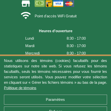
store
wifi
Point d'accès WiFi Gratuit
Heures d'ouverture
Lundi
8:30 - 17:00
Mardi
8:30 - 17:00
Mercredi
8:30 - 17:00
Jeudi
8:30 - 17:00
Nous utilisons des témoins (cookies) facultatifs pour des
statistiques sur notre site web. Si vous refusez les témoins
Vendredi
8:30 - 17:00
facultatifs, seuls les témoins nécessaires pour vous fournir les
Samedi
9:00 - 16:00
services seront utilisés. Vous pouvez modifier votre sélection
en cliquant sur « Gérer les fichiers témoins » au bas de la page.
Dimanche
Fermé
Politique de témoins
Dernière mise à jour: 2026-08-05 18:22:07
Paramètres