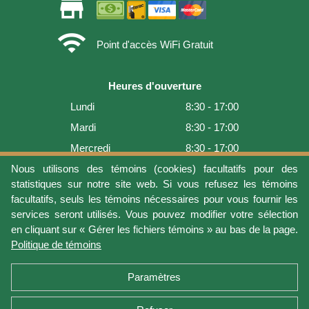
store
wifi
Point d'accès WiFi Gratuit
Heures d'ouverture
Lundi
8:30 - 17:00
Mardi
8:30 - 17:00
Mercredi
8:30 - 17:00
Jeudi
8:30 - 17:00
Nous utilisons des témoins (cookies) facultatifs pour des
statistiques sur notre site web. Si vous refusez les témoins
Vendredi
8:30 - 17:00
facultatifs, seuls les témoins nécessaires pour vous fournir les
Samedi
9:00 - 16:00
services seront utilisés. Vous pouvez modifier votre sélection
en cliquant sur « Gérer les fichiers témoins » au bas de la page.
Dimanche
Fermé
Politique de témoins
Dernière mise à jour: 2026-08-07 15:54:04
Paramètres