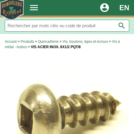
.
menu
account_circle
EN
search
Accueil
>
Produits
>
Quincaillerie
>
Vis, boulons, tiges et écrous
>
Vis à
métal - Autres
>
VIS ACIER INOX. 8X1/2 PQT/8