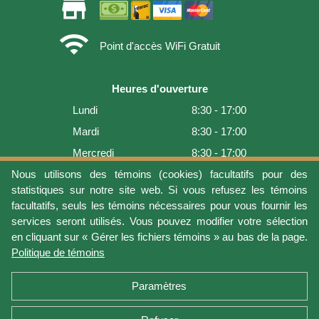
store
wifi
Point d'accès WiFi Gratuit
Heures d'ouverture
Lundi
8:30 - 17:00
Mardi
8:30 - 17:00
Mercredi
8:30 - 17:00
Jeudi
8:30 - 17:00
Nous utilisons des témoins (cookies) facultatifs pour des
statistiques sur notre site web. Si vous refusez les témoins
Vendredi
8:30 - 17:00
facultatifs, seuls les témoins nécessaires pour vous fournir les
Samedi
9:00 - 16:00
services seront utilisés. Vous pouvez modifier votre sélection
en cliquant sur « Gérer les fichiers témoins » au bas de la page.
Dimanche
Fermé
Politique de témoins
Dernière mise à jour: 2026-08-06 16:54:05
Paramètres