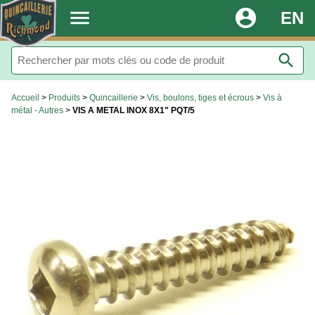
.
menu
account_circle
EN
search
Accueil
>
Produits
>
Quincaillerie
>
Vis, boulons, tiges et écrous
>
Vis à
métal - Autres
>
VIS A METAL INOX 8X1" PQT/5