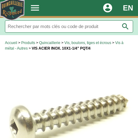
.
menu
account_circle
EN
search
Accueil
>
Produits
>
Quincaillerie
>
Vis, boulons, tiges et écrous
>
Vis à
métal - Autres
>
VIS ACIER INOX. 10X1-1/4" PQT/4