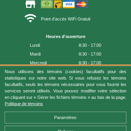
store
wifi
Point d'accès WiFi Gratuit
Heures d'ouverture
Lundi
8:30 - 17:00
Mardi
8:30 - 17:00
Mercredi
8:30 - 17:00
Jeudi
8:30 - 17:00
Nous utilisons des témoins (cookies) facultatifs pour des
statistiques sur notre site web. Si vous refusez les témoins
Vendredi
8:30 - 17:00
facultatifs, seuls les témoins nécessaires pour vous fournir les
Samedi
9:00 - 16:00
services seront utilisés. Vous pouvez modifier votre sélection
en cliquant sur « Gérer les fichiers témoins » au bas de la page.
Dimanche
Fermé
Politique de témoins
Dernière mise à jour: 2026-08-07 16:54:07
Paramètres