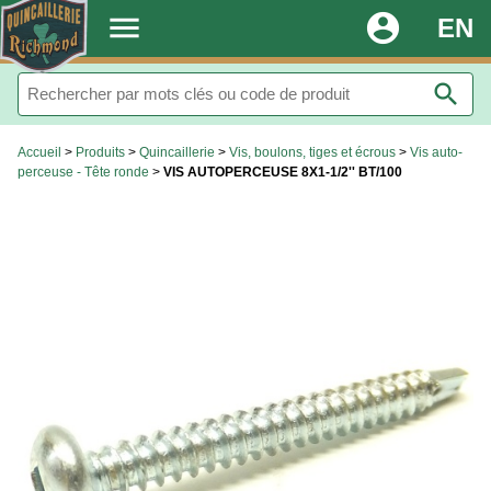
.
menu
account_circle
EN
search
Accueil
>
Produits
>
Quincaillerie
>
Vis, boulons, tiges et écrous
>
Vis auto-
perceuse - Tête ronde
>
VIS AUTOPERCEUSE 8X1-1/2'' BT/100