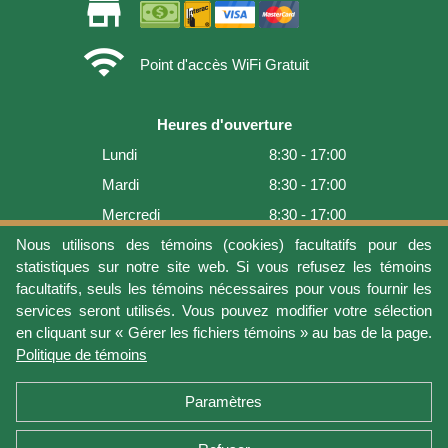
store
wifi
Point d'accès WiFi Gratuit
Heures d'ouverture
Lundi
8:30 - 17:00
Mardi
8:30 - 17:00
Mercredi
8:30 - 17:00
Jeudi
8:30 - 17:00
Nous utilisons des témoins (cookies) facultatifs pour des
statistiques sur notre site web. Si vous refusez les témoins
Vendredi
8:30 - 17:00
facultatifs, seuls les témoins nécessaires pour vous fournir les
Samedi
9:00 - 16:00
services seront utilisés. Vous pouvez modifier votre sélection
en cliquant sur « Gérer les fichiers témoins » au bas de la page.
Dimanche
Fermé
Politique de témoins
Dernière mise à jour: 2026-08-08 17:21:06
Paramètres