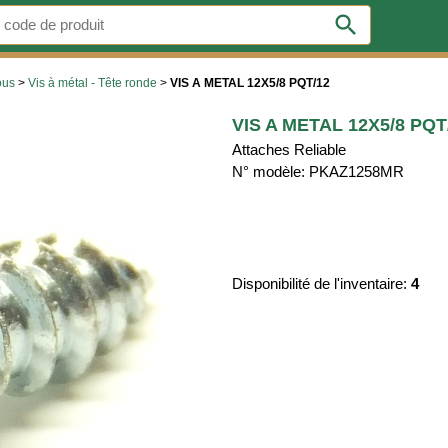
search
ous
>
Vis à métal - Tête ronde
>
VIS A METAL 12X5/8 PQT/12
VIS A METAL 12X5/8 PQT
Attaches Reliable
N° modèle: PKAZ1258MR
Disponibilité de l'inventaire:
4