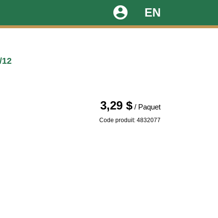
account_circle
EN
/12
3,29 $
/ Paquet
Code produit: 4832077