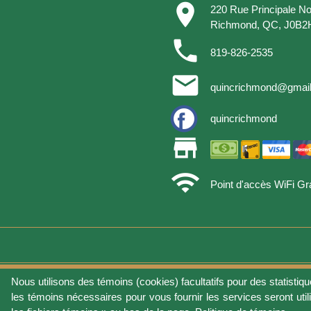
place
220 Rue Principale No
Richmond, QC, J0B2
phone
819-826-2535
email
quincrichmond@gmai
quincrichmond
store
wifi
Point d'accès WiFi Gra
Nous utilisons des témoins (cookies) facultatifs pour des statistiqu
Conditions d'utilisat
les témoins nécessaires pour vous fournir les services seront util