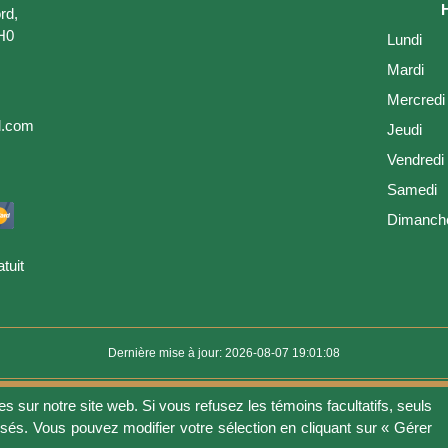
rd,
H0
Lundi
Mardi
Mercredi
l.com
Jeudi
Vendredi
Samedi
Dimanch
tuit
Dernière mise à jour: 2026-08-07 19:01:08
es sur notre site web. Si vous refusez les témoins facultatifs, seuls
ion
Vie privée
Gérer les fichiers témoins
Politique de témoins
Politique 
isés. Vous pouvez modifier votre sélection en cliquant sur « Gérer