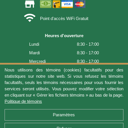
store
wifi
Point d'accès WiFi Gratuit
Heures d'ouverture
Lundi
8:30 - 17:00
Mardi
8:30 - 17:00
Mercredi
8:30 - 17:00
Jeudi
8:30 - 17:00
Nous utilisons des témoins (cookies) facultatifs pour des
statistiques sur notre site web. Si vous refusez les témoins
Vendredi
8:30 - 17:00
facultatifs, seuls les témoins nécessaires pour vous fournir les
Samedi
9:00 - 16:00
services seront utilisés. Vous pouvez modifier votre sélection
en cliquant sur « Gérer les fichiers témoins » au bas de la page.
Dimanche
Fermé
Politique de témoins
Dernière mise à jour: 2026-08-05 18:22:07
Paramètres