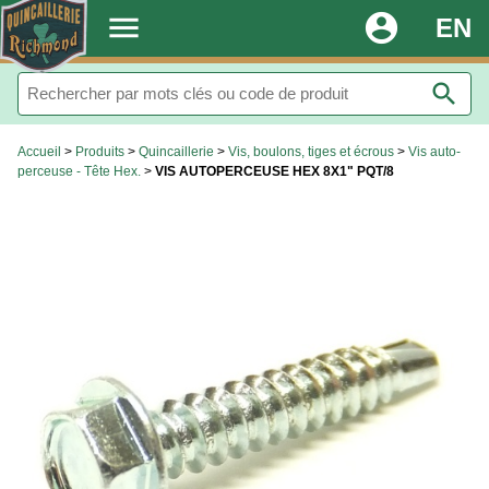
.
menu
account_circle
EN
search
Accueil
>
Produits
>
Quincaillerie
>
Vis, boulons, tiges et écrous
>
Vis auto-
perceuse - Tête Hex.
>
VIS AUTOPERCEUSE HEX 8X1" PQT/8