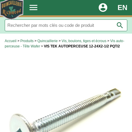
.
menu
account_circle
EN
search
Accueil
>
Produits
>
Quincaillerie
>
Vis, boulons, tiges et écrous
>
Vis auto-
perceuse - Tête Wafer
>
VIS TEK AUTOPERCEUSE 12-24X2-1/2 PQT/2