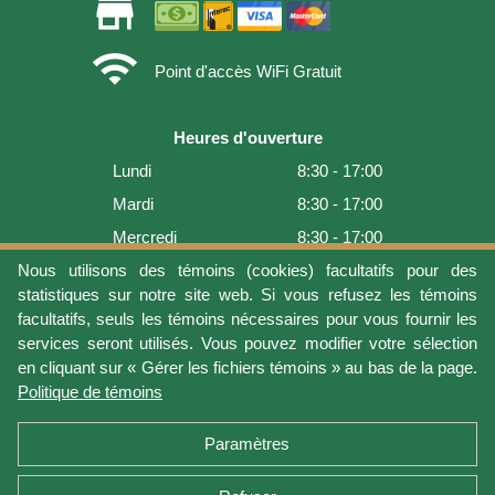
store
wifi
Point d'accès WiFi Gratuit
Heures d'ouverture
Lundi
8:30 - 17:00
Mardi
8:30 - 17:00
Mercredi
8:30 - 17:00
Jeudi
8:30 - 17:00
Nous utilisons des témoins (cookies) facultatifs pour des
statistiques sur notre site web. Si vous refusez les témoins
Vendredi
8:30 - 17:00
facultatifs, seuls les témoins nécessaires pour vous fournir les
Samedi
9:00 - 16:00
services seront utilisés. Vous pouvez modifier votre sélection
en cliquant sur « Gérer les fichiers témoins » au bas de la page.
Dimanche
Fermé
Politique de témoins
Dernière mise à jour: 2026-08-05 18:22:07
Paramètres