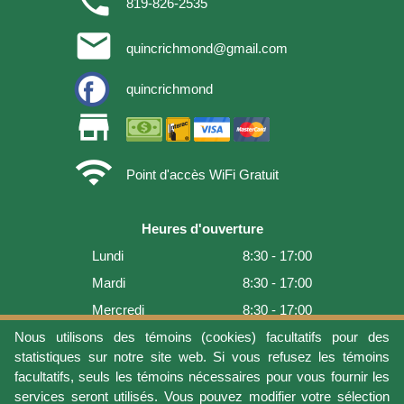
phone
819-826-2535
email
quincrichmond@gmail.com
quincrichmond
store
wifi
Point d'accès WiFi Gratuit
Heures d'ouverture
Lundi
8:30 - 17:00
Mardi
8:30 - 17:00
Mercredi
8:30 - 17:00
Jeudi
8:30 - 17:00
Nous utilisons des témoins (cookies) facultatifs pour des
statistiques sur notre site web. Si vous refusez les témoins
Vendredi
8:30 - 17:00
facultatifs, seuls les témoins nécessaires pour vous fournir les
Samedi
9:00 - 16:00
services seront utilisés. Vous pouvez modifier votre sélection