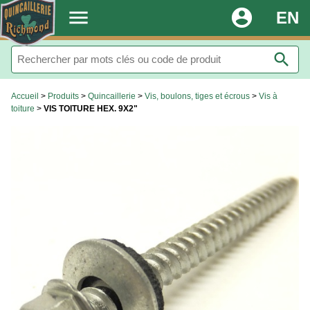
.
menu
account_circle
EN
search
Accueil
>
Produits
>
Quincaillerie
>
Vis, boulons, tiges et écrous
>
Vis à
toiture
>
VIS TOITURE HEX. 9X2"