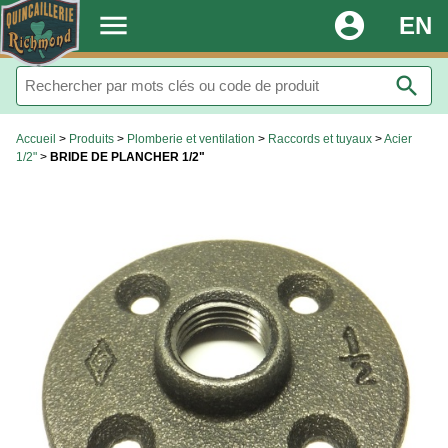
.
menu
account_circle
EN
search
Accueil
>
Produits
>
Plomberie et ventilation
>
Raccords et tuyaux
>
Acier
1/2"
>
BRIDE DE PLANCHER 1/2"