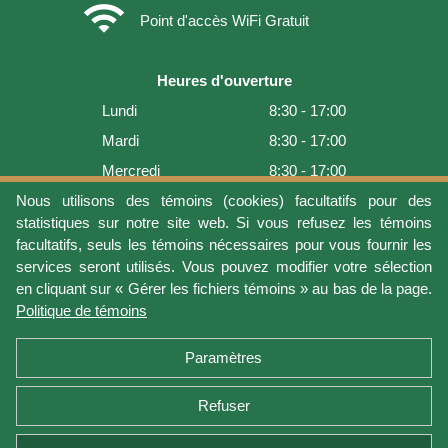
wifi
Point d'accès WiFi Gratuit
Heures d'ouverture
Lundi
8:30 - 17:00
Mardi
8:30 - 17:00
Mercredi
8:30 - 17:00
Jeudi
8:30 - 17:00
Nous utilisons des témoins (cookies) facultatifs pour des
statistiques sur notre site web. Si vous refusez les témoins
Vendredi
8:30 - 17:00
facultatifs, seuls les témoins nécessaires pour vous fournir les
Samedi
9:00 - 16:00
services seront utilisés. Vous pouvez modifier votre sélection
en cliquant sur « Gérer les fichiers témoins » au bas de la page.
Dimanche
Fermé
Politique de témoins
Dernière mise à jour: 2026-08-08 17:21:06
Paramètres
Refuser
Conditions d'utilisation
Vie privée
Gérer les fichiers témoins
Politique de témoins
Politique de retour et garantie