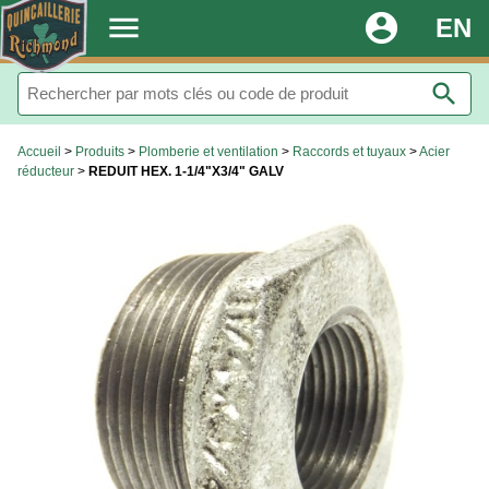
.
menu
account_circle
EN
search
Accueil
>
Produits
>
Plomberie et ventilation
>
Raccords et tuyaux
>
Acier
réducteur
>
REDUIT HEX. 1-1/4"X3/4" GALV