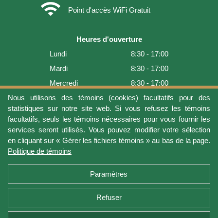
wifi
Point d'accès WiFi Gratuit
Heures d'ouverture
Lundi
8:30 - 17:00
Mardi
8:30 - 17:00
Mercredi
8:30 - 17:00
Jeudi
8:30 - 17:00
Nous utilisons des témoins (cookies) facultatifs pour des
statistiques sur notre site web. Si vous refusez les témoins
Vendredi
8:30 - 17:00
facultatifs, seuls les témoins nécessaires pour vous fournir les
Samedi
9:00 - 16:00
services seront utilisés. Vous pouvez modifier votre sélection
en cliquant sur « Gérer les fichiers témoins » au bas de la page.
Dimanche
Fermé
Politique de témoins
Dernière mise à jour: 2026-08-06 17:05:36
Paramètres
Refuser
Conditions d'utilisation
Vie privée
Gérer les fichiers témoins
Politique de témoins
Politique de retour et garantie