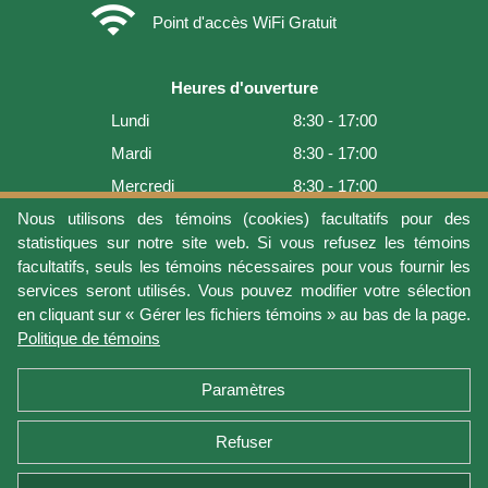
wifi
Point d'accès WiFi Gratuit
Heures d'ouverture
Lundi
8:30 - 17:00
Mardi
8:30 - 17:00
Mercredi
8:30 - 17:00
Jeudi
8:30 - 17:00
Nous utilisons des témoins (cookies) facultatifs pour des
statistiques sur notre site web. Si vous refusez les témoins
Vendredi
8:30 - 17:00
facultatifs, seuls les témoins nécessaires pour vous fournir les
Samedi
9:00 - 16:00
services seront utilisés. Vous pouvez modifier votre sélection
en cliquant sur « Gérer les fichiers témoins » au bas de la page.
Dimanche
Fermé
Politique de témoins
Dernière mise à jour: 2026-08-07 13:54:04
Paramètres
Refuser
Conditions d'utilisation
Vie privée
Gérer les fichiers témoins
Politique de témoins
Politique de retour et garantie