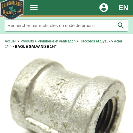
.
menu
account_circle
EN
search
Accueil
>
Produits
>
Plomberie et ventilation
>
Raccords et tuyaux
>
Acier
1/4"
>
BAGUE GALVANISE 1/4"