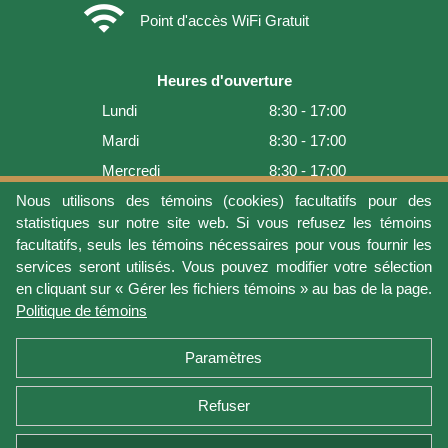
wifi
Point d'accès WiFi Gratuit
Heures d'ouverture
Lundi
8:30 - 17:00
Mardi
8:30 - 17:00
Mercredi
8:30 - 17:00
Jeudi
8:30 - 17:00
Nous utilisons des témoins (cookies) facultatifs pour des
statistiques sur notre site web. Si vous refusez les témoins
Vendredi
8:30 - 17:00
facultatifs, seuls les témoins nécessaires pour vous fournir les
Samedi
9:00 - 16:00
services seront utilisés. Vous pouvez modifier votre sélection
en cliquant sur « Gérer les fichiers témoins » au bas de la page.
Dimanche
Fermé
Politique de témoins
Dernière mise à jour: 2026-08-08 17:21:06
Paramètres
Refuser
Conditions d'utilisation
Vie privée
Gérer les fichiers témoins
Politique de témoins
Politique de retour et garantie