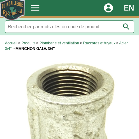
.
menu
account_circle
EN
search
Accueil
>
Produits
>
Plomberie et ventilation
>
Raccords et tuyaux
>
Acier
3/4"
>
MANCHON GALV. 3/4"