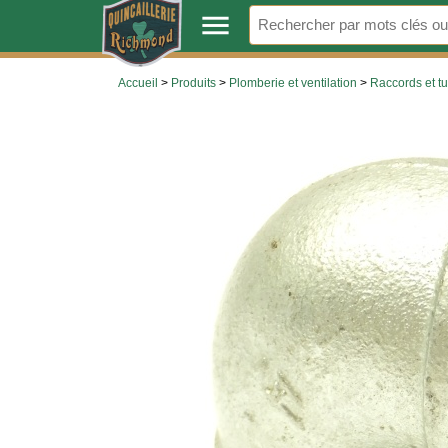
.
menu
Accueil
>
Produits
>
Plomberie et ventilation
>
Raccords et t