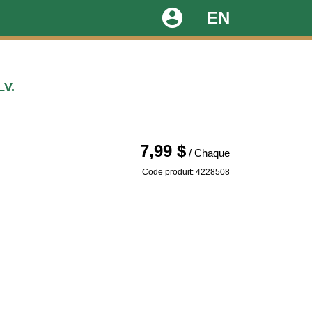
account_circle
EN
LV.
7,99 $
/ Chaque
Code produit: 4228508