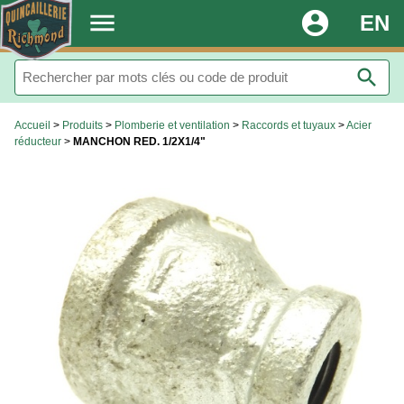
.
menu
account_circle
EN
search
Accueil
>
Produits
>
Plomberie et ventilation
>
Raccords et tuyaux
>
Acier
réducteur
>
MANCHON RED. 1/2X1/4"