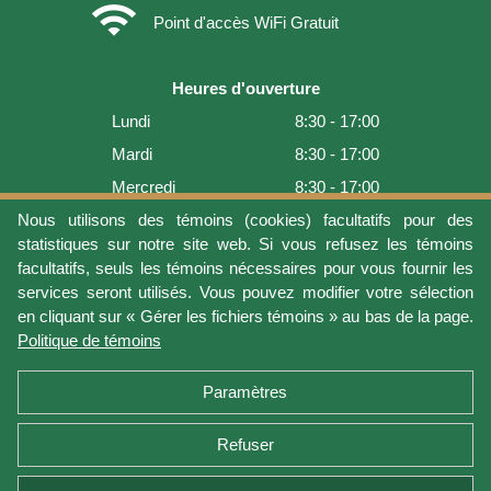
wifi
Point d'accès WiFi Gratuit
Heures d'ouverture
Lundi
8:30 - 17:00
Mardi
8:30 - 17:00
Mercredi
8:30 - 17:00
Jeudi
8:30 - 17:00
Nous utilisons des témoins (cookies) facultatifs pour des
statistiques sur notre site web. Si vous refusez les témoins
Vendredi
8:30 - 17:00
facultatifs, seuls les témoins nécessaires pour vous fournir les
Samedi
9:00 - 16:00
services seront utilisés. Vous pouvez modifier votre sélection
en cliquant sur « Gérer les fichiers témoins » au bas de la page.
Dimanche
Fermé
Politique de témoins
Dernière mise à jour: 2026-08-08 17:21:06
Paramètres
Refuser
Conditions d'utilisation
Vie privée
Gérer les fichiers témoins
Politique de témoins
Politique de retour et garantie