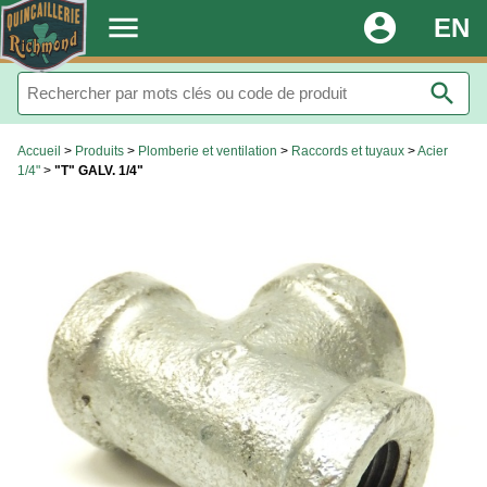
.
menu
account_circle
EN
search
Accueil
>
Produits
>
Plomberie et ventilation
>
Raccords et tuyaux
>
Acier
1/4"
>
"T" GALV. 1/4"