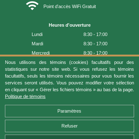
wifi
Point d'accès WiFi Gratuit
Heures d'ouverture
Lundi
8:30 - 17:00
Mardi
8:30 - 17:00
Mercredi
8:30 - 17:00
Jeudi
8:30 - 17:00
Nous utilisons des témoins (cookies) facultatifs pour des
statistiques sur notre site web. Si vous refusez les témoins
Vendredi
8:30 - 17:00
facultatifs, seuls les témoins nécessaires pour vous fournir les
Samedi
9:00 - 16:00
services seront utilisés. Vous pouvez modifier votre sélection
en cliquant sur « Gérer les fichiers témoins » au bas de la page.
Dimanche
Fermé
Politique de témoins
Dernière mise à jour: 2026-08-08 12:54:02
Paramètres
Refuser
Conditions d'utilisation
Vie privée
Gérer les fichiers témoins
Politique de témoins
Politique de retour et garantie