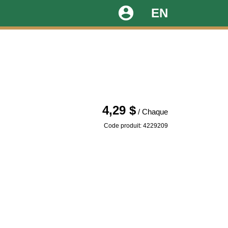
account_circle
EN
4,29 $
/ Chaque
Code produit: 4229209