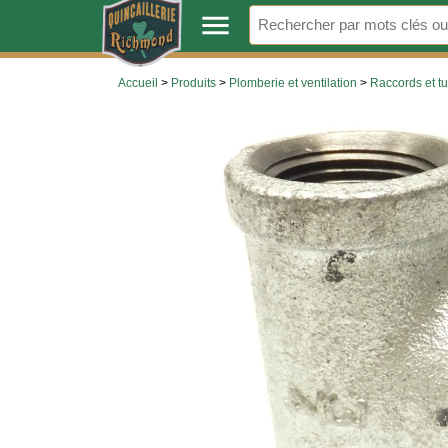
.
menu
Accueil
>
Produits
>
Plomberie et ventilation
>
Raccords et t