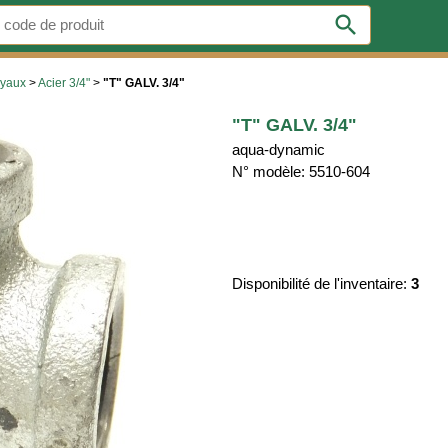
search
uyaux
>
Acier 3/4"
>
"T" GALV. 3/4"
"T" GALV. 3/4"
aqua-dynamic
N° modèle: 5510-604
Disponibilité de l'inventaire:
3