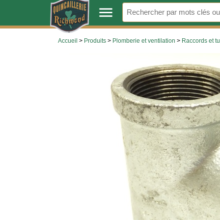
.
menu
Accueil
>
Produits
>
Plomberie et ventilation
>
Raccords et t