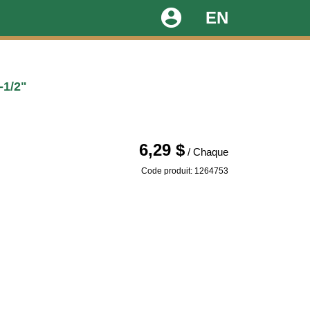
account_circle
EN
-1/2"
6,29 $
/ Chaque
Code produit: 1264753