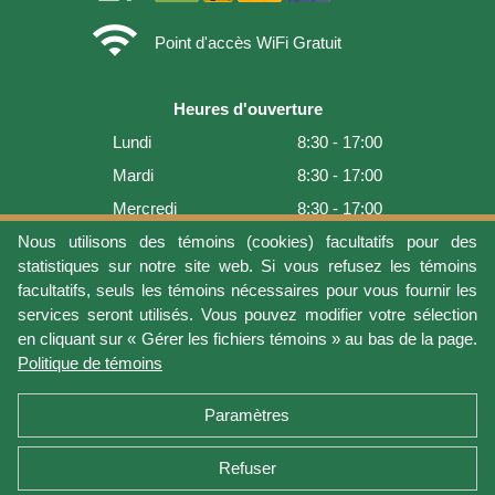
wifi
Point d'accès WiFi Gratuit
Heures d'ouverture
Lundi
8:30 - 17:00
Mardi
8:30 - 17:00
Mercredi
8:30 - 17:00
Jeudi
8:30 - 17:00
Nous utilisons des témoins (cookies) facultatifs pour des
statistiques sur notre site web. Si vous refusez les témoins
Vendredi
8:30 - 17:00
facultatifs, seuls les témoins nécessaires pour vous fournir les
Samedi
9:00 - 16:00
services seront utilisés. Vous pouvez modifier votre sélection
en cliquant sur « Gérer les fichiers témoins » au bas de la page.
Dimanche
Fermé
Politique de témoins
Dernière mise à jour: 2026-08-07 11:54:04
Paramètres
Refuser
Conditions d'utilisation
Vie privée
Gérer les fichiers témoins