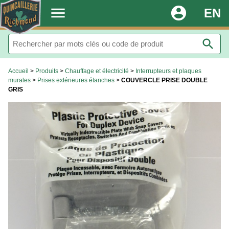
.
menu
account_circle
EN
search
Accueil
>
Produits
>
Chauffage et électricité
>
Interrupteurs et plaques
murales
>
Prises extérieures étanches
>
COUVERCLE PRISE DOUBLE
GRIS