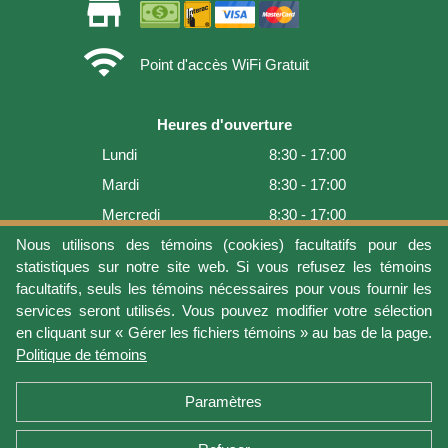
store
wifi
Point d'accès WiFi Gratuit
Heures d'ouverture
Lundi
8:30 - 17:00
Mardi
8:30 - 17:00
Mercredi
8:30 - 17:00
Jeudi
8:30 - 17:00
Nous utilisons des témoins (cookies) facultatifs pour des
statistiques sur notre site web. Si vous refusez les témoins
Vendredi
8:30 - 17:00
facultatifs, seuls les témoins nécessaires pour vous fournir les
Samedi
9:00 - 16:00
services seront utilisés. Vous pouvez modifier votre sélection
en cliquant sur « Gérer les fichiers témoins » au bas de la page.
Dimanche
Fermé
Politique de témoins
Dernière mise à jour: 2026-08-06 17:05:36
Paramètres