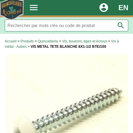
.
menu
account_circle
EN
search
Accueil
>
Produits
>
Quincaillerie
>
Vis, boulons, tiges et écrous
>
Vis à
métal - Autres
>
VIS METAL TETE BLANCHE 8X1-1/2 BTE/100