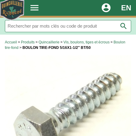
.
menu
account_circle
EN
search
Accueil
>
Produits
>
Quincaillerie
>
Vis, boulons, tiges et écrous
>
Boulon
tire-fond
>
BOULON TIRE-FOND 5/16X1-1/2" BT/50