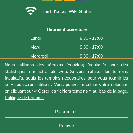
wifi
Point d'accès WiFi Gratuit
Heures d'ouverture
Lundi
8:30 - 17:00
Mardi
8:30 - 17:00
Mercredi
8:30 - 17:00
Jeudi
8:30 - 17:00
Nous utilisons des témoins (cookies) facultatifs pour des
statistiques sur notre site web. Si vous refusez les témoins
Vendredi
8:30 - 17:00
facultatifs, seuls les témoins nécessaires pour vous fournir les
Samedi
9:00 - 16:00
services seront utilisés. Vous pouvez modifier votre sélection
en cliquant sur « Gérer les fichiers témoins » au bas de la page.
Dimanche
Fermé
Politique de témoins
Dernière mise à jour: 2026-08-08 17:21:06
Paramètres
Refuser
Conditions d'utilisation
Vie privée
Gérer les fichiers témoins