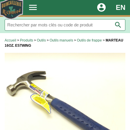
.
menu
account_circle
EN
search
Accueil
>
Produits
>
Outils
>
Outils manuels
>
Outils de frappe
>
MARTEAU
16OZ. ESTWING