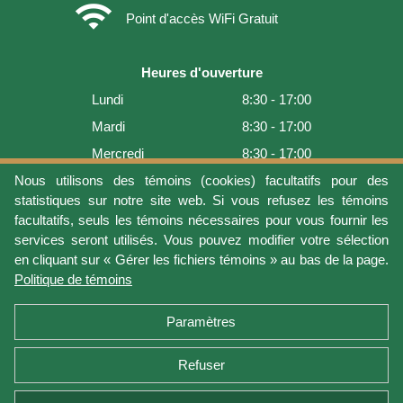
wifi
Point d'accès WiFi Gratuit
Heures d'ouverture
Lundi
8:30 - 17:00
Mardi
8:30 - 17:00
Mercredi
8:30 - 17:00
Jeudi
8:30 - 17:00
Nous utilisons des témoins (cookies) facultatifs pour des
statistiques sur notre site web. Si vous refusez les témoins
Vendredi
8:30 - 17:00
facultatifs, seuls les témoins nécessaires pour vous fournir les
Samedi
9:00 - 16:00
services seront utilisés. Vous pouvez modifier votre sélection
en cliquant sur « Gérer les fichiers témoins » au bas de la page.
Dimanche
Fermé
Politique de témoins
Dernière mise à jour: 2026-08-05 18:22:07
Paramètres
Refuser
Conditions d'utilisation
Vie privée
Gérer les fichiers témoins
Politique de témoins
Politique de retour et garantie