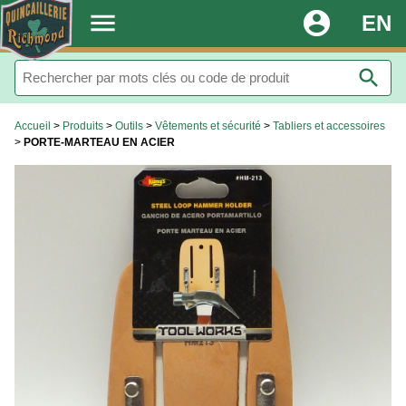
.
menu
account_circle
EN
search
Accueil
>
Produits
>
Outils
>
Vêtements et sécurité
>
Tabliers et accessoires
>
PORTE-MARTEAU EN ACIER