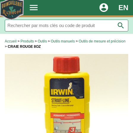
.
menu
account_circle
EN
search
Accueil
>
Produits
>
Outils
>
Outils manuels
>
Outils de mesure et précision
>
CRAIE ROUGE 8OZ