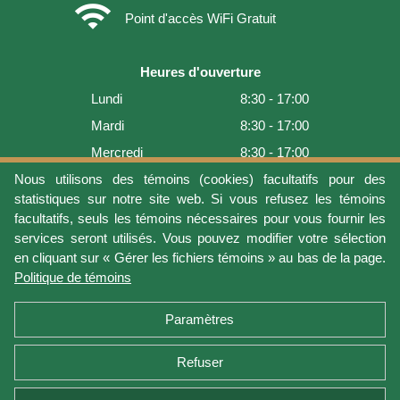
wifi
Point d'accès WiFi Gratuit
Heures d'ouverture
Lundi
8:30 - 17:00
Mardi
8:30 - 17:00
Mercredi
8:30 - 17:00
Jeudi
8:30 - 17:00
Nous utilisons des témoins (cookies) facultatifs pour des
statistiques sur notre site web. Si vous refusez les témoins
Vendredi
8:30 - 17:00
facultatifs, seuls les témoins nécessaires pour vous fournir les
Samedi
9:00 - 16:00
services seront utilisés. Vous pouvez modifier votre sélection
en cliquant sur « Gérer les fichiers témoins » au bas de la page.
Dimanche
Fermé
Politique de témoins
Dernière mise à jour: 2026-08-08 17:21:06
Paramètres
Refuser
Conditions d'utilisation
Vie privée
Gérer les fichiers témoins
Politique de témoins
Politique de retour et garantie