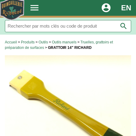
.
menu
account_circle
EN
search
Accueil
>
Produits
>
Outils
>
Outils manuels
>
Truelles, grattoirs et
préparation de surfaces
>
GRATTOIR 14" RICHARD