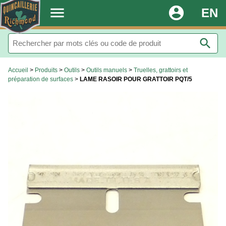
.
menu
account_circle
EN
search
Accueil
>
Produits
>
Outils
>
Outils manuels
>
Truelles, grattoirs et
préparation de surfaces
>
LAME RASOIR POUR GRATTOIR PQT/5