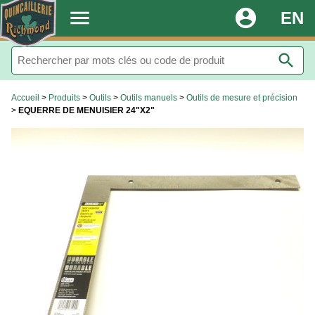
.
menu
account_circle
EN
search
Accueil
>
Produits
>
Outils
>
Outils manuels
>
Outils de mesure et précision
>
EQUERRE DE MENUISIER 24"X2"