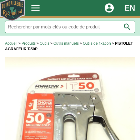
.
menu
account_circle
EN
search
Accueil
>
Produits
>
Outils
>
Outils manuels
>
Outils de fixation
>
PISTOLET
AGRAFEUR T-50P