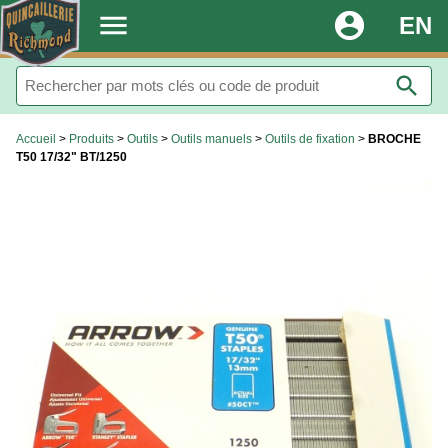
.
menu
account_circle
EN
search
Accueil
>
Produits
>
Outils
>
Outils manuels
>
Outils de fixation
>
BROCHE
T50 17/32" BT/1250