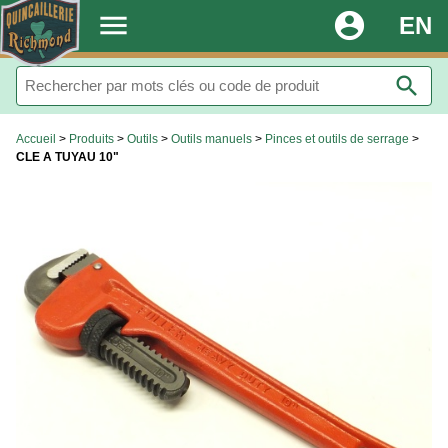
.
menu
account_circle
EN
search
Accueil
>
Produits
>
Outils
>
Outils manuels
>
Pinces et outils de serrage
>
CLE A TUYAU 10"