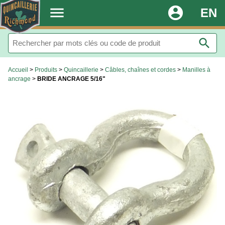
.
menu
account_circle
EN
search
Accueil
>
Produits
>
Quincaillerie
>
Câbles, chaînes et cordes
>
Manilles à
ancrage
>
BRIDE ANCRAGE 5/16"