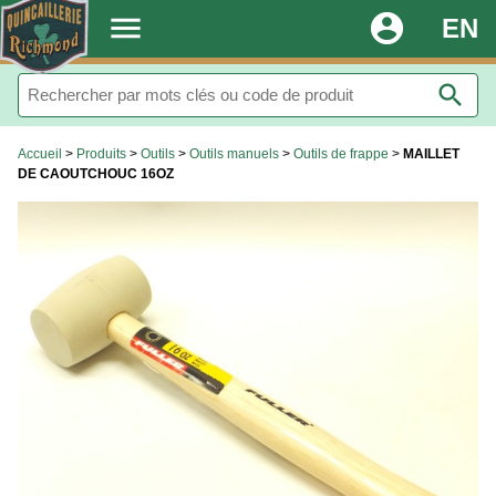
.
menu
account_circle
EN
search
Accueil
>
Produits
>
Outils
>
Outils manuels
>
Outils de frappe
>
MAILLET
DE CAOUTCHOUC 16OZ