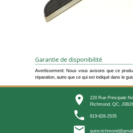
Garantie de disponibilité
Avertissement: Nous vous avisons que ce produit
réparation, autre que ce qui est indiqué dans le guide
place
220 Rue Principale No
Richmond, QC, J0B2
phone
819-826-2535
email
quincrichmond@gmai