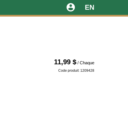
account_circle
EN
11,99 $
/ Chaque
Code produit: 1209428