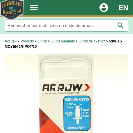
.
menu
account_circle
EN
search
Accueil
>
Produits
>
Outils
>
Outils manuels
>
Outils de fixation
>
RIVETS
MOYEN 1/8 PQT/20