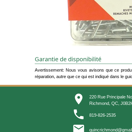
Garantie de disponibilité
Avertissement: Nous vous avisons que ce produit
réparation, autre que ce qui est indiqué dans le guide
place
220 Rue Principale No
Richmond, QC, J0B2
phone
819-826-2535
email
quincrichmond@gmai