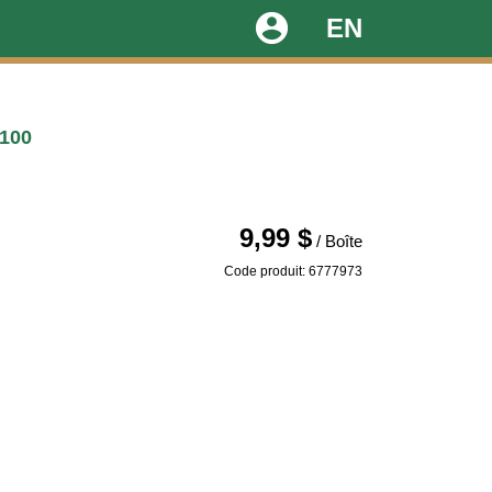
account_circle
EN
100
9,99 $
/ Boîte
Code produit: 6777973