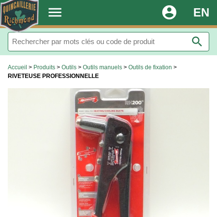
.
menu
account_circle
EN
search
Accueil
>
Produits
>
Outils
>
Outils manuels
>
Outils de fixation
>
RIVETEUSE PROFESSIONNELLE