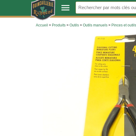
.
menu
Accueil
>
Produits
>
Outils
>
Outils manuels
>
Pinces et outil