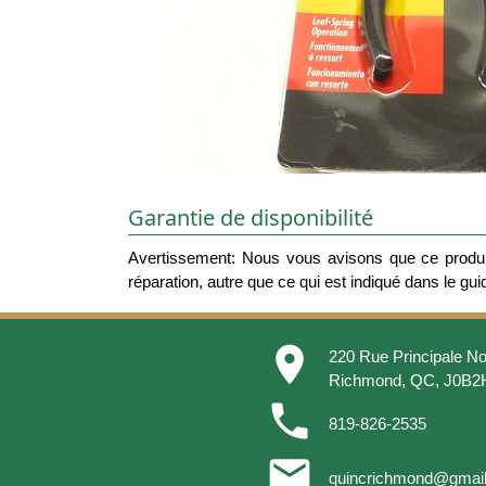
Garantie de disponibilité
Avertissement: Nous vous avisons que ce produit
réparation, autre que ce qui est indiqué dans le guide
place
220 Rue Principale No
Richmond, QC, J0B2
phone
819-826-2535
email
quincrichmond@gmai