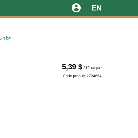
account_circle
EN
-1/2"
5,39 $
/ Chaque
Code produit: 2724664