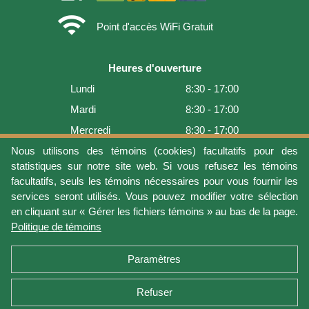
wifi
Point d'accès WiFi Gratuit
Heures d'ouverture
Lundi
8:30 - 17:00
Mardi
8:30 - 17:00
Mercredi
8:30 - 17:00
Jeudi
8:30 - 17:00
Nous utilisons des témoins (cookies) facultatifs pour des
statistiques sur notre site web. Si vous refusez les témoins
Vendredi
8:30 - 17:00
facultatifs, seuls les témoins nécessaires pour vous fournir les
Samedi
9:00 - 16:00
services seront utilisés. Vous pouvez modifier votre sélection
en cliquant sur « Gérer les fichiers témoins » au bas de la page.
Dimanche
Fermé
Politique de témoins
Dernière mise à jour: 2026-08-05 18:22:07
Paramètres
Refuser
Conditions d'utilisation
Vie privée
Gérer les fichiers témoins