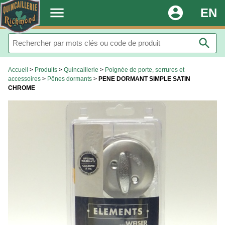
.
menu
account_circle
EN
search
Accueil
>
Produits
>
Quincaillerie
>
Poignée de porte, serrures et
accessoires
>
Pênes dormants
>
PENE DORMANT SIMPLE SATIN
CHROME