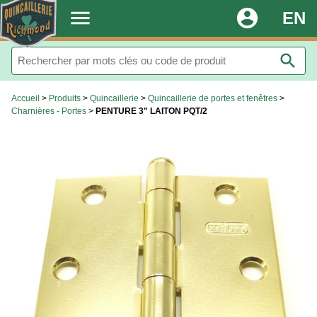
.
menu
account_circle
EN
search
Accueil
>
Produits
>
Quincaillerie
>
Quincaillerie de portes et fenêtres
>
Charnières - Portes
>
PENTURE 3" LAITON PQT/2