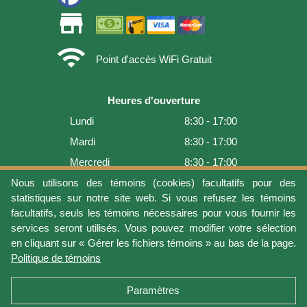
store
wifi
Point d'accès WiFi Gratuit
Heures d'ouverture
Lundi
8:30 - 17:00
Mardi
8:30 - 17:00
Mercredi
8:30 - 17:00
Jeudi
8:30 - 17:00
Nous utilisons des témoins (cookies) facultatifs pour des
statistiques sur notre site web. Si vous refusez les témoins
Vendredi
8:30 - 17:00
facultatifs, seuls les témoins nécessaires pour vous fournir les
Samedi
9:00 - 16:00
services seront utilisés. Vous pouvez modifier votre sélection
en cliquant sur « Gérer les fichiers témoins » au bas de la page.
Dimanche
Fermé
Politique de témoins
Dernière mise à jour: 2026-08-05 18:22:07
Paramètres