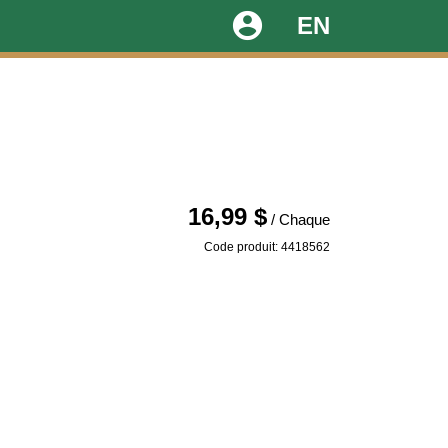
account_circle
EN
16,99 $
/ Chaque
Code produit: 4418562