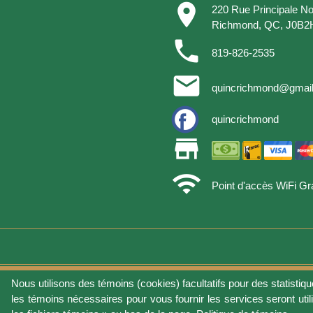
place
220 Rue Principale No
Richmond, QC, J0B2
phone
819-826-2535
email
quincrichmond@gmai
quincrichmond
store
wifi
Point d'accès WiFi Gra
Nous utilisons des témoins (cookies) facultatifs pour des statistiqu
Conditions d'utilisat
les témoins nécessaires pour vous fournir les services seront util