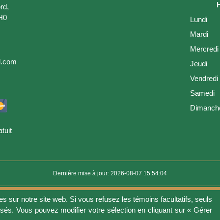
rd,
H0
Lundi
Mardi
Mercredi
l.com
Jeudi
Vendredi
Samedi
Dimanch
tuit
Dernière mise à jour: 2026-08-07 15:54:04
es sur notre site web. Si vous refusez les témoins facultatifs, seuls
ion
Vie privée
Gérer les fichiers témoins
Politique de témoins
Politique 
isés. Vous pouvez modifier votre sélection en cliquant sur « Gérer