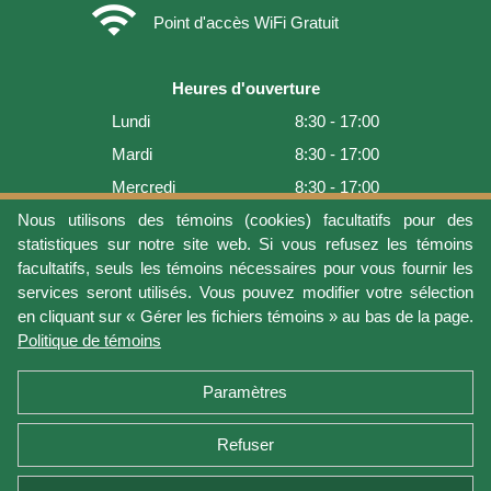
wifi
Point d'accès WiFi Gratuit
Heures d'ouverture
Lundi
8:30 - 17:00
Mardi
8:30 - 17:00
Mercredi
8:30 - 17:00
Jeudi
8:30 - 17:00
Nous utilisons des témoins (cookies) facultatifs pour des
statistiques sur notre site web. Si vous refusez les témoins
Vendredi
8:30 - 17:00
facultatifs, seuls les témoins nécessaires pour vous fournir les
Samedi
9:00 - 16:00
services seront utilisés. Vous pouvez modifier votre sélection
en cliquant sur « Gérer les fichiers témoins » au bas de la page.
Dimanche
Fermé
Politique de témoins
Dernière mise à jour: 2026-08-07 19:01:08
Paramètres
Refuser
Conditions d'utilisation
Vie privée
Gérer les fichiers témoins
Politique de témoins
Politique de retour et garantie