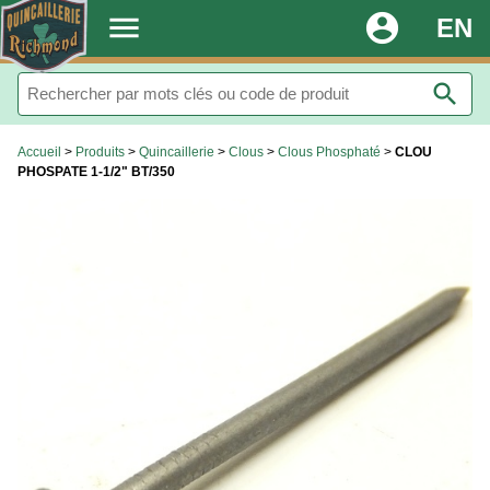
.
menu
account_circle
EN
search
Accueil
>
Produits
>
Quincaillerie
>
Clous
>
Clous Phosphaté
>
CLOU
PHOSPATE 1-1/2" BT/350