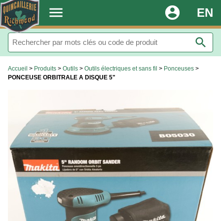
.
menu
account_circle
EN
search
Accueil
>
Produits
>
Outils
>
Outils électriques et sans fil
>
Ponceuses
>
PONCEUSE ORBITRALE A DISQUE 5"