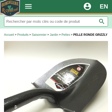
.
menu
account_circle
EN
search
Accueil
>
Produits
>
Saisonnier
>
Jardin
>
Pelles
>
PELLE RONDE GRIZZLY